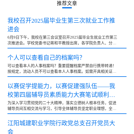
推荐文章
我校召开2025届毕业生第三次就业工作推
进会
6月9日下午，我校在第三会议室召开2025届毕业生就业工作第三
次推进会。学校党委书记蒋和平教授出席，各学院负责人、分管
副书记、学工办主任、毕业班辅导员及就业创业指导中心全体人
员参会，聚焦毕业生就业“百日冲刺”行动，压实责任、确保毕业
个人可以查看自己的档案吗？
生充分就业。会议由党委副书记、学生工作部部长徐世银主持。
△推进会现场政策解读：锚定目标压实责任△学校党委副书记、
可以查看本人的人事档案吗？重要提醒档案严禁自行携带转递！
学生工作部部长徐世银徐世银副书记首先传达学习《教育部办公
按规定，流动人员不可以查看本人人事档案。如需开具相关证
厅关于开展2025届高校毕业生就业“百日冲刺”行动的通知》文件
明，可向存档机构提出申请，由工作人员查阅后办理相关服务怎
精神；其次对下一步工作做安排，强调当前就业工作的严峻形势
样查询档案存在哪里？可以登录全国人社政务服务平台
以赛促学提能力，以赛促建强队伍——我
与政治责任，严守教育部“四不准”“三不得”要求，压紧压实工作
（http://zwfw.mohrss.gov.cn）并注册在“跨省流动人员人事档案管
校第四届辅导员素质能力大赛笔试顺利举
责任，聚焦困难群体就业
理服务”专栏进行查询目前，该平台支持档案基础信息数据已被
上传至平台的流动人员在线查询存档情况或者致电就业地、户籍
行
为深入学习贯彻党的二十大精神，落实立德树人根本任务，促进
地流动人员人事档案管理服务机构进行查询机构凯发k8旗舰厅
辅导员间互相交流与学习，引导全体辅导员坚定职业理想，全面
app下载的联系方式可在上述平台查询人社部在门户网站发布了
提升我校辅导员职业能力和专业素养。4月28日下午，我校在第
地方人社部门所属流动人员人事档案管理服务机构信息扫码查询
三教学楼218教室，举办了第四届辅导员综合素质能力大赛笔
江阳城建职业学院行政党总支召开党员大
丨档案管理服务机构信息
试。全校专职辅导员同台“应考”，以扎实的理论功底、专业的职
会
业素养和对学生工作的深刻理解，书写新时代高校辅导员的育人