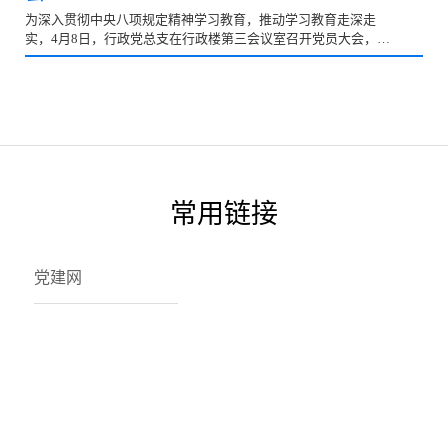
初心与使命担当。本次笔试紧扣新时代高校思想政治工作要求，
为深入贯彻中央八项规定精神学习教育，推动学习教育走深走
内容涵盖思想政治教育理论、党的创新理论、心理健康教育、危
实，4月8日，行政党总支在行政楼第三会议室召开党员大会，传
机事件应对、学生管理政策、班级学生基本信息等方面，全面考
达学习中央、省委教育工委及学校深入贯彻中央八项规定学习教
察辅导员的理论素养、业务知识和职业能力。试题紧密结合工作
育部署精神，部署启动支部学习教育工作，行政党总支全体党员
实际，设置案例分析、政策解读、公文等
参会，学校副校长谭建鑫同志出席会议并专题授课，会议由行政
党总支书记钟旭隆主持。会上，党总支书记钟旭隆强调贯彻党中
央八项规定精神是长期有效的铁规矩，关乎党在人民群众心中的
形象，关乎党和国家事业发展。各党支部和全体党员同志要深刻
认识深入贯彻中央八项规定精神学习教育的重大意义和艰苦任
务，要以高度的政治自觉、思想自觉和行动自觉，开展学习教
常用链接
育，持续加固中央八项规定堤坝，为推动部门持续
党建网