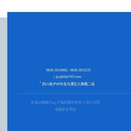
0830-2633666；0830-2633333
jycjdzb@163.com
四川省泸州市龙马潭区九狮路二段
凯发k8旗舰厅app下载的版权所有 © 四川江阳
城建职业学院